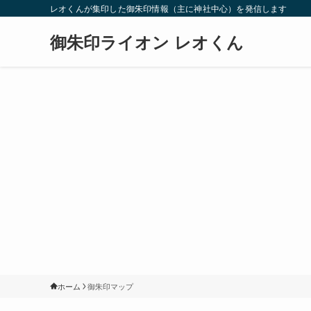
レオくんが集印した御朱印情報（主に神社中心）を発信します
御朱印ライオン レオくん
ホーム
御朱印マップ