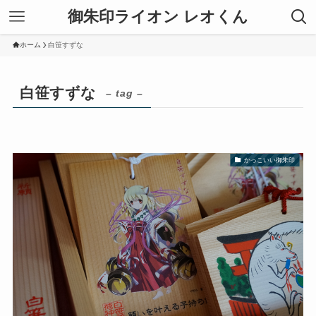
御朱印ライオン レオくん
ホーム
白笹すずな
白笹すずな
– tag –
かっこいい御朱印