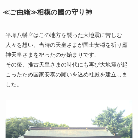
≪ご由緒≫相模の國の守り神
平塚八幡宮はこの地方を襲った大地震に苦しむ
人々を想い、当時の天皇さまが国土安穏を祈り應
神天皇さまを祀ったのが始まりです。
その後、推古天皇さまの時代にも再び大地震が起
こったため国家安泰の願いを込め社殿を建立しま
した。