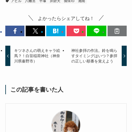
アヒル
八幡宮
平塚
弁財天
御朱印
湘南
よかったらシェアしてね！
キツネさんの萌えキャラ絵
神社参拝の作法。鈴を鳴ら
馬？！白笹稲荷神社（神奈
すタイミングはいつ？参拝
川県秦野市）
の正しい順番を覚えよう
この記事を書いた人