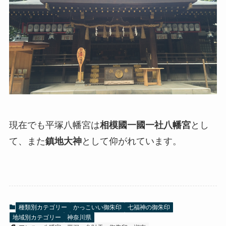
現在でも平塚八幡宮は
相模國一國一社八幡宮
とし
て、また
鎮地大神
として仰がれています。
種類別カテゴリー
かっこいい御朱印
七福神の御朱印
地域別カテゴリー
神奈川県