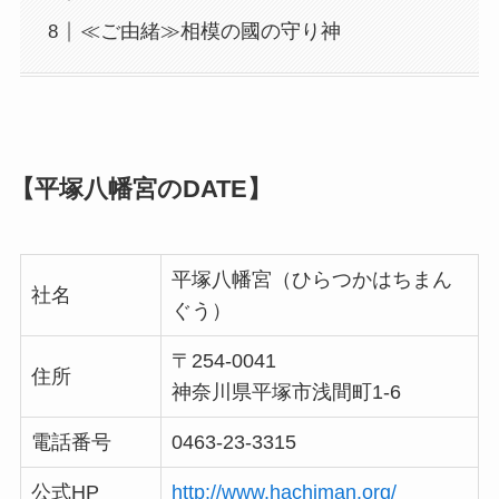
≪ご由緒≫相模の國の守り神
【平塚八幡宮のDATE】
平塚八幡宮（ひらつかはちまん
社名
ぐう）
〒254-0041
住所
神奈川県平塚市浅間町1-6
電話番号
0463-23-3315
公式HP
http://www.hachiman.org/