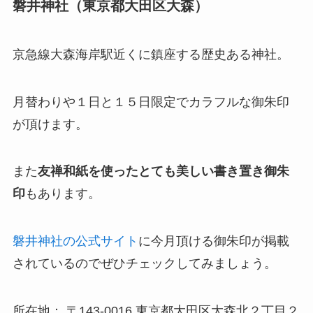
磐井神社（東京都大田区大森）
京急線大森海岸駅近くに鎮座する歴史ある神社。
月替わりや１日と１５日限定でカラフルな御朱印
が頂けます。
また
友禅和紙を使ったとても美しい書き置き御朱
印
もあります。
磐井神社の公式サイト
に今月頂ける御朱印が掲載
されているのでぜひチェックしてみましょう。
所在地： 〒143-0016 東京都大田区大森北２丁目２